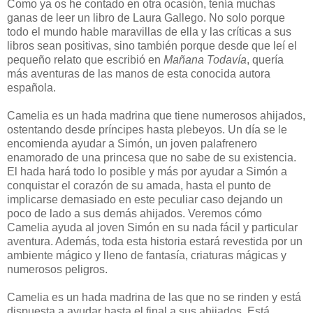
Como ya os he contado en otra ocasión, tenía muchas
ganas de leer un libro de Laura Gallego. No solo porque
todo el mundo hable maravillas de ella y las críticas a sus
libros sean positivas, sino también porque desde que leí el
pequeño relato que escribió en
Mañana Todavía
, quería
más aventuras de las manos de esta conocida autora
española.
Camelia es un hada madrina que tiene numerosos ahijados,
ostentando desde príncipes hasta plebeyos. Un día se le
encomienda ayudar a Simón, un joven palafrenero
enamorado de una princesa que no sabe de su existencia.
El hada hará todo lo posible y más por ayudar a Simón a
conquistar el corazón de su amada, hasta el punto de
implicarse demasiado en este peculiar caso dejando un
poco de lado a sus demás ahijados. Veremos cómo
Camelia ayuda al joven Simón en su nada fácil y particular
aventura. Además, toda esta historia estará revestida por un
ambiente mágico y lleno de fantasía, criaturas mágicas y
numerosos peligros.
Camelia es un hada madrina de las que no se rinden y está
dispuesta a ayudar hasta el final a sus ahijados. Está