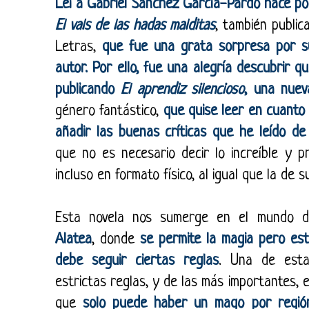
Leí a Gabriel Sánchez García-Pardo hace po
El vals de las hadas malditas
, también public
Letras,
que fue una grata sorpresa por su
autor. Por ello, fue una alegría descubrir q
publicando
El aprendiz silencioso
, una nuev
género fantástico,
que quise leer en cuanto 
añadir las buenas críticas que he leído d
que no es necesario decir lo increíble y p
incluso en formato físico, al igual que la de s
Esta novela nos sumerge en el mundo d
Alatea
, donde
se permite la magia pero es
debe seguir ciertas reglas
. Una de esta
estrictas reglas, y de las más importantes, 
que
solo puede haber un mago por regió