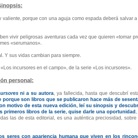
Sinopsis:
uy valiente, porque con una aguja como espada deberá salvar a
 vivir peligrosas aventuras cada vez que quieren «tomar pr
normes «serumanos».
al. Y sus vidas cambian para siempre.
II, «Los incursores en el campo», de la serie «Los incursores».
ión personal:
cursores
ni a su autora
, ya fallecida, hasta que descubrí es
e porque son libros que se publicaron hace más de sesen
on motivo de esta nueva edición, leí su sinopsis y descubr
 primeros libros de la serie, quise darle una oportunidad
,
as las de esta editorial, es una auténtica preciosidad, sobre
os seres con apariencia humana que viven en los rinco