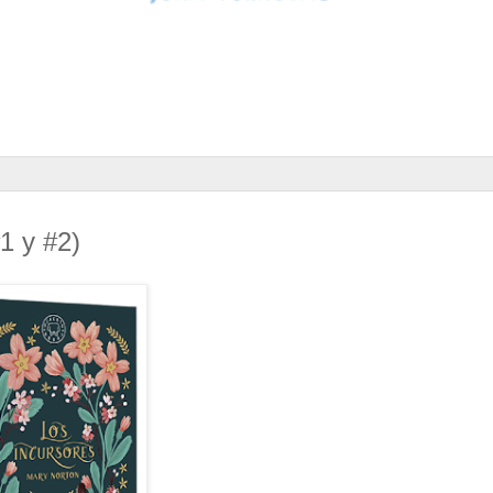
1 y #2)