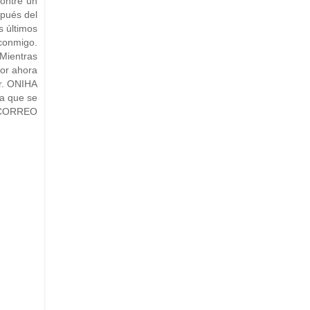
contré un
spués del
s últimos
 conmigo.
Mientras
mor ahora
Dr. ONIHA
la que se
á.CORREO