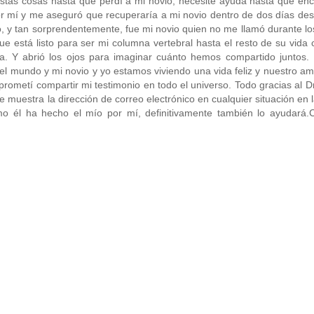
stas cosas hasta que perdí a mi novio, necesité ayuda hasta que en
or mí y me aseguró que recuperaría a mi novio dentro de dos días de
o, y tan sorprendentemente, fue mi novio quien no me llamó durante lo
que está listo para ser mi columna vertebral hasta el resto de su vida
a. Y abrió los ojos para imaginar cuánto hemos compartido juntos. 
del mundo y mi novio y yo estamos viviendo una vida feliz y nuestro a
prometí compartir mi testimonio en todo el universo. Todo gracias al 
e muestra la dirección de correo electrónico en cualquier situación en 
mo él ha hecho el mío por mí, definitivamente también lo ayudar