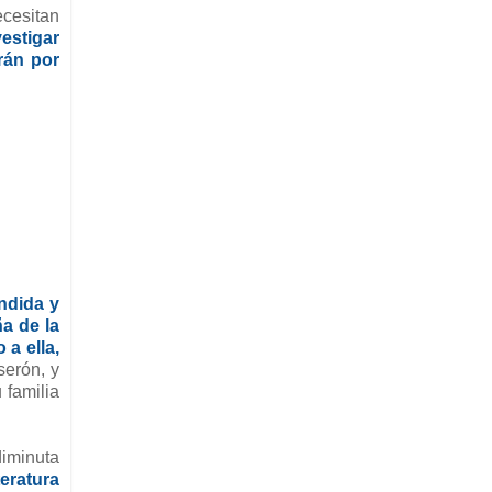
ecesitan
vestigar
rán por
ndida y
a de la
 a ella,
serón, y
 familia
diminuta
eratura