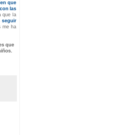
ien que
 con las
 que la
 seguir
s me ha
 es que
niños.