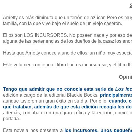
Arrietty es más diminuta que un terrón de azúcar. Pero es m
familia, con la que vive bajo el suelo de un viejo caserón.
Ellos son LOS INCURSORES. No poseen nada y por eso deben
alguna de las pertenencias de los dueños de la casa: los e
Hasta que Arrietty conoce a uno de ellos, un niño muy especi
Este volumen contiene el libro I, «Los incursores», y el libro 
Opin
Tengo que admitir que no conocía esta serie de
Los in
edición a cargo de la editorial Blackie Books,
principalment
aunque tuvieron un gran éxito en su día. Por ello,
cuando, c
qué trataban, además de que esta edición recogía los dos
además, contaban con una gran crítica y la edición, como tod
portada.
Esta novela nos presenta a
los incursores, unos pequeñ