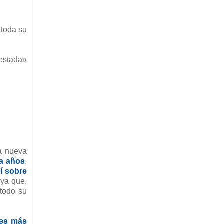
 toda su
estada»
ta nueva
ta años
,
í sobre
 ya que,
 todo su
nes más