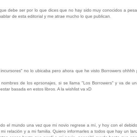
que debe ser por lo que dices que no hay sido muy conocidos a pesa
blar de esta editorial y me atrae mucho lo que publican.
ncursores" no lo ubicaba pero ahora que he visto Borrowers ohhhh p
nombres de los eprsonajes, si se llama "Los Borrowers" y va de una
 estar basada en estos libros. A la wishlist va xD
odo el mundo una vez que mi novio regrese a mí, y hoy con el debid
 mi relación y a mi familia. Quiero informarles a todos que hay un la