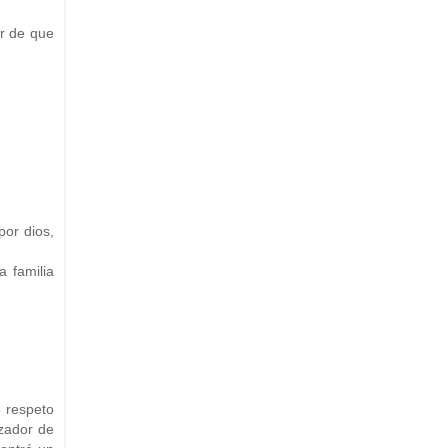
r de que
or dios,
 familia
o respeto
nzador de