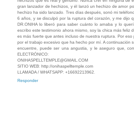
hechizos que es real y genuino. Nunca creí en ninguna de e
gran lanzador de hechizos, y él lanzó un hechizo de amor p
hechizo ha sido lanzado. Tres días después, sonó mi teléfon
6 años, y se disculpó por la ruptura del corazón, y me dijo 
DR.ONIHA lo liberó para saber cuánto lo amaba y lo querí
escribo este testimonio ahora mismo, soy la chica más feliz 
es más fuerte que antes incluso de nuestra ruptura. Por eso 
por el trabajo excesivo que ha hecho por mí. A continuación s
encuentre, puede ser una angustia, y le aseguro que, co
ELECTRÓNICO:
ONIHASPELLTEMPLE@GMAIL.COM
SITIO WEB: http://onihaspelltemple.com
LLAMADA / WHATSAPP: +16692213962.
Responder